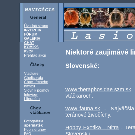
General
Úvodná strana
INZERCIA
FÓRUM
GALÉRIA
CHAT
KOMIKS
Niektoré zaujimávé li
Kvízy
Prehľad akcií
Slovenské:
Články
Vtáčkare
Chelicerata
Chov kŕmneho
hmyzu
www.theraphosidae.szm.sk
-
Slovník pojmov
Inteview
vtáčkaroch.
Literatúra
www.ifauna.sk
- Najväčšia 
Chov
vtáčkarov
teráriové živočíchy.
Fotogaléria
spermaték
Hobby Exotika - Nitra
- Tera
Popis druhov
Slovensku.
FAQ