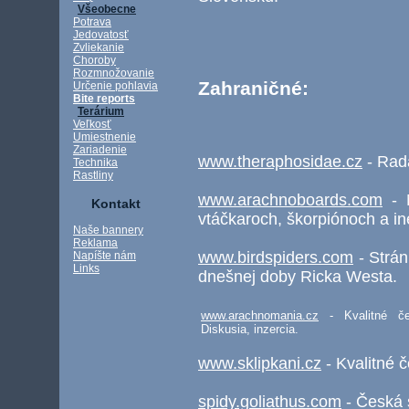
Všeobecne
Potrava
Jedovatosť
Zvliekanie
Choroby
Rozmnožovanie
Zahraničné:
Určenie pohlavia
Bite reports
Terárium
Veľkosť
Umiestnenie
Zariadenie
www.theraphosidae.cz
- Rad
Technika
Rastliny
www.arachnoboards.com
- N
Kontakt
vtáčkaroch, škorpiónoch a in
Naše bannery
Reklama
www.birdspiders.com
- Strá
Napíšte nám
Links
dnešnej doby Ricka Westa.
www.arachnomania.cz
- Kvalitné če
Diskusia, inzercia.
www.sklipkani.cz
- Kvalitné 
spidy.goliathus.com
- Česká s