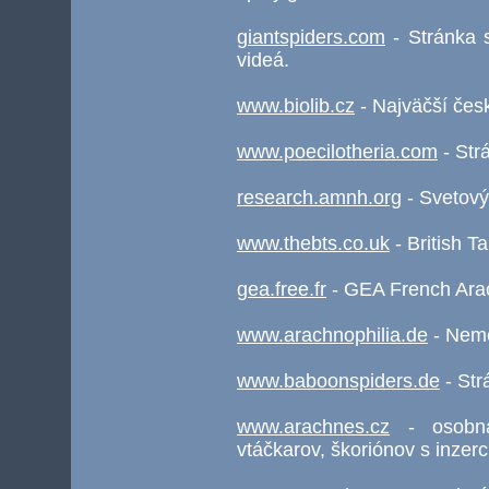
giantspiders.com
- Stránka s
videá.
www.biolib.cz
- Najväčší čes
www.poecilotheria.com
- Str
research.amnh.org
- Svetový
www.thebts.co.uk
- British T
gea.free.fr
- GEA French Arac
www.arachnophilia.de
- Neme
www.baboonspiders.de
- Str
www.arachnes.cz
- osobná
vtáčkarov, škoriónov s inzerc