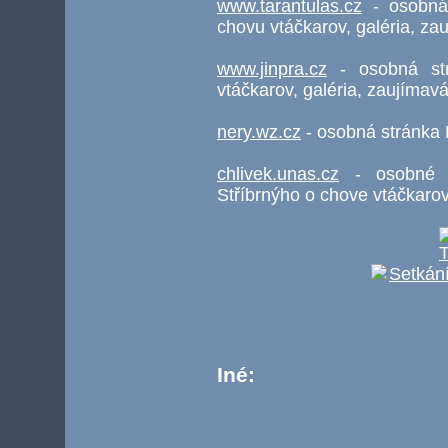
www.tarantulas.cz
- osobná 
chovu vtáčkarov, galéria, z
www.jinpra.cz
- osobná str
vtáčkarov, galéria, zaujímav
nery.wz.cz
- osobná stránka 
chlivek.unas.cz
- osobné s
Stříbrnýho o chove vtáčkarov
Iné: